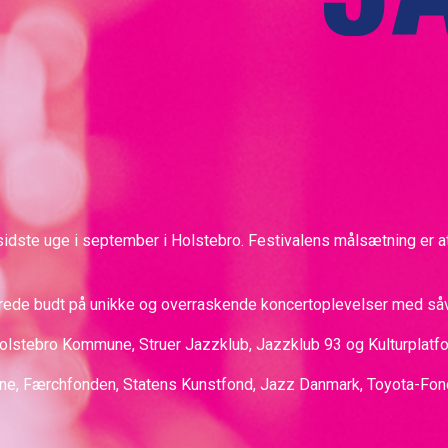
i sidste uge i september i Holstebro. Festivalens målsætning er 
llerede budt på unikke og overraskende koncertoplevelser med s
stebro Kommune, Struer Jazzklub, Jazzklub 93 og Kulturplatfo
une, Færchfonden, Statens Kunstfond, Jazz Danmark, Toyota-Fo