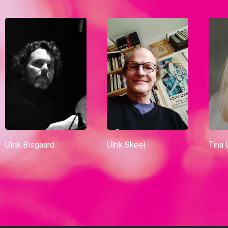
Ulrik Bisgaard
Ulrik Skeel
Tina 