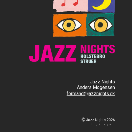
HOLSTEBRO
STRUER
Jazz Nights
Anders Mogensen
formand@jazznights.dk
©
Jazz Nights 2026
digitagel