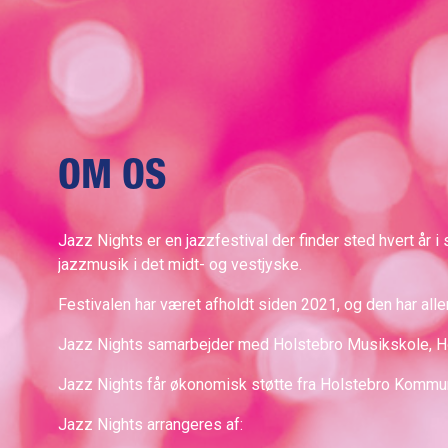
OM OS
Jazz Nights er en jazzfestival der finder sted hvert år 
jazzmusik i det midt- og vestjyske.
Festivalen har været afholdt siden 2021, og den har a
Jazz Nights samarbejder med Holstebro Musikskole, Hol
Jazz Nights får økonomisk støtte fra Holstebro Komm
Jazz Nights arrangeres af: